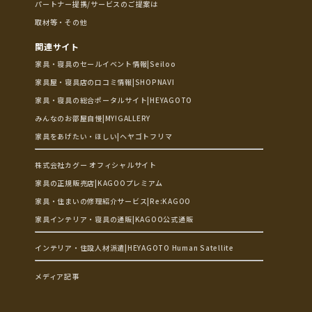
パートナー提携/サービスのご提案は
取材等・その他
関連サイト
家具・寝具のセールイベント情報|Seiloo
家具屋・寝具店の口コミ情報|SHOPNAVI
家具・寝具の総合ポータルサイト|HEYAGOTO
みんなのお部屋自慢|MY!GALLERY
家具をあげたい・ほしい|ヘヤゴトフリマ
株式会社カグー オフィシャルサイト
家具の正規販売店|KAGOOプレミアム
家具・住まいの修理紹介サービス|Re:KAGOO
家具インテリア・寝具の通販|KAGOO公式通販
インテリア・住設人材派遣|HEYAGOTO Human Satellite
メディア記事