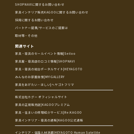
SHOPNAVIに関するお問い合わせ
家具インテリア販売KAGOOに関するお問い合わせ
採用に関するお問い合わせ
パートナー提携/サービスのご提案は
取材等・その他
関連サイト
家具・寝具のセールイベント情報|Seiloo
家具屋・寝具店の口コミ情報|SHOPNAVI
家具・寝具の総合ポータルサイト|HEYAGOTO
みんなのお部屋自慢|MY!GALLERY
家具をあげたい・ほしい|ヘヤゴトフリマ
株式会社カグー オフィシャルサイト
家具の正規販売店|KAGOOプレミアム
家具・住まいの修理紹介サービス|Re:KAGOO
家具インテリア・寝具の通販|KAGOO公式通販
インテリア・住設人材派遣|HEYAGOTO Human Satellite