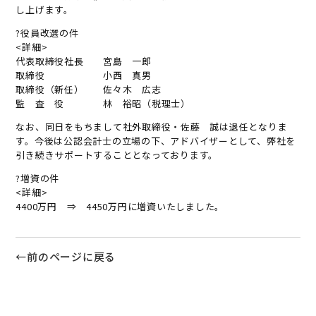
し上げます。
?役員改選の件
<詳細>
代表取締役社長 宮島 一郎
取締役 小西 真男
取締役（新任） 佐々木 広志
監 査 役 林 裕昭（税理士）
なお、同日をもちまして社外取締役・佐藤 誠は退任となりま
す。今後は公認会計士の立場の下、アドバイザーとして、弊社を
引き続きサポートすることとなっております。
?増資の件
<詳細>
4400万円 ⇒ 4450万円に増資いたしました。
←前のページに戻る