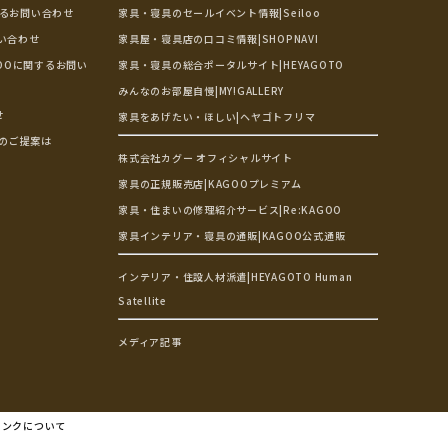
するお問い合わせ
家具・寝具のセールイベント情報|Seiloo
問い合わせ
家具屋・寝具店の口コミ情報|SHOPNAVI
OOに関するお問い
家具・寝具の総合ポータルサイト|HEYAGOTO
みんなのお部屋自慢|MY!GALLERY
せ
家具をあげたい・ほしい|ヘヤゴトフリマ
のご提案は
株式会社カグー オフィシャルサイト
家具の正規販売店|KAGOOプレミアム
家具・住まいの修理紹介サービス|Re:KAGOO
家具インテリア・寝具の通販|KAGOO公式通販
インテリア・住設人材派遣|HEYAGOTO Human
Satellite
メディア記事
リンクについて