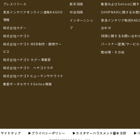
プレスリリース
新卒採用
集客およびSeilooに関
家具インテリアオンライン通販KAGOO
中途採用
SHOPNAVIに関するお
情報
インターンシッ
家具インテリア販売KAG
株式会社カグー
プ
合わせ
株式会社ヘヤゴト
採用に関するお問い合わ
株式会社ヘヤゴト WEB制作・開発サー
パートナー提携/サービス
ビス
取材等・その他
株式会社ヘヤゴト カグー事業部
株式会社ヘヤゴト ヘヤゴトラボ
株式会社ヘヤゴトヒューマンサテライト
集客ポータルサイトSeiloo情報
▶サイトマップ
▶プライバシーポリシー
▶カスタマーハラスメント基本方針
▶