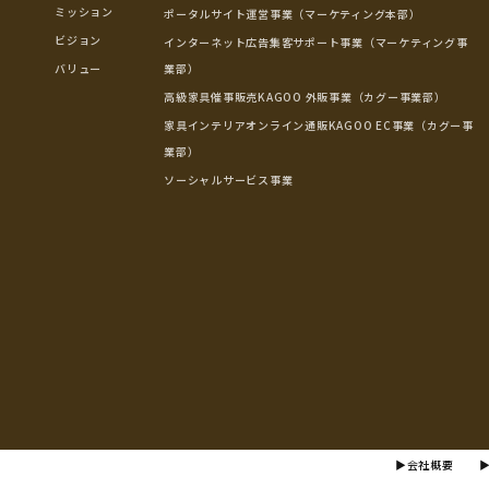
ミッション
ポータルサイト運営事業（マーケティング本部）
ビジョン
インターネット広告集客サポート事業（マーケティング事
バリュー
業部）
高級家具催事販売KAGOO 外販事業（カグー事業部）
家具インテリアオンライン通販KAGOO EC事業（カグー事
業部）
ソーシャルサービス事業
▶会社概要