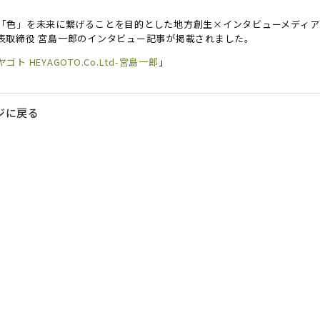
「色」を未来に繋げることを目的とした地方創生×インタビューメディア
表取締役 宮島一郎のインタビュー記事が掲載されました。
ト HEYAGOTO.Co.Ltd-宮島一郎
」
ジに戻る