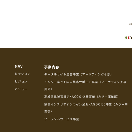
MVV
事業内容
ミッション
ポータルサイト運営事業（マーケティング本部）
ビジョン
インターネット広告集客サポート事業（マーケティング事
バリュー
業部）
高級家具催事販売KAGOO 外販事業（カグー事業部）
家具インテリアオンライン通販KAGOO EC事業（カグー事
業部）
ソーシャルサービス事業