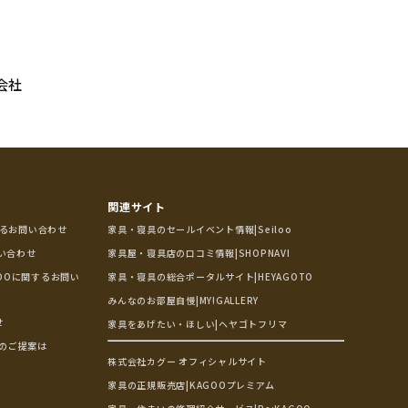
会社
関連サイト
するお問い合わせ
家具・寝具のセールイベント情報|Seiloo
問い合わせ
家具屋・寝具店の口コミ情報|SHOPNAVI
OOに関するお問い
家具・寝具の総合ポータルサイト|HEYAGOTO
みんなのお部屋自慢|MY!GALLERY
せ
家具をあげたい・ほしい|ヘヤゴトフリマ
のご提案は
株式会社カグー オフィシャルサイト
家具の正規販売店|KAGOOプレミアム