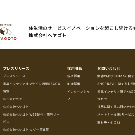
住生活のサービスイノベーションを起こし続ける
株式会社ヘヤゴト
プレスリリース
採用情報
お問い合わせ
プレスリリース
新卒採用
集客およびSeilooに関
家具インテリアオンライン通販KAGOO
中途採用
SHOPNAVIに関するお
情報
インターンシッ
家具インテリア販売KAG
株式会社カグー
プ
合わせ
株式会社ヘヤゴト
採用に関するお問い合わ
株式会社ヘヤゴト WEB制作・開発サー
パートナー提携/サービス
ビス
取材等・その他
株式会社ヘヤゴト カグー事業部