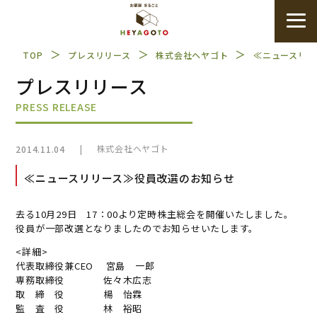
＞
＞
＞
TOP
プレスリリース
株式会社ヘヤゴト
≪ニュースリリ
プレスリリース
PRESS RELEASE
|
株式会社ヘヤゴト
2014.11.04
≪ニュースリリース≫役員改選のお知らせ
去る10月29日 17：00より定時株主総会を開催いたしました。
役員が一部改選となりましたのでお知らせいたします。
<詳細>
代表取締役兼CEO 宮島 一郎
専務取締役 佐々木広志
取 締 役 楊 怡霖
監 査 役 林 裕昭