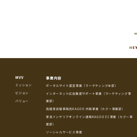
MVV
事業内容
ミッション
ポータルサイト運営事業（マーケティング本部）
ビジョン
インターネット広告集客サポート事業（マーケティング事
バリュー
業部）
高級家具催事販売KAGOO 外販事業（カグー事業部）
家具インテリアオンライン通販KAGOO EC事業（カグー事
業部）
ソーシャルサービス事業