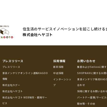
住生活のサービスイノベーションを起こし続ける
株式会社ヘヤゴト
プレスリリース
採用情報
お問い合わせ
プレスリリース
新卒採用
集客およびSeilooに関
家具インテリアオンライン通販KAGOO
中途採用
SHOPNAVIに関するお
情報
インターンシッ
家具インテリア販売KAG
株式会社カグー
プ
合わせ
株式会社ヘヤゴト
採用に関するお問い合わ
株式会社ヘヤゴト WEB制作・開発サー
パートナー提携/サービス
ビス
取材等・その他