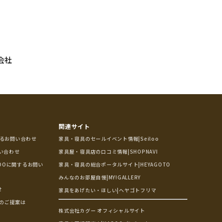
会社
関連サイト
するお問い合わせ
家具・寝具のセールイベント情報|Seiloo
問い合わせ
家具屋・寝具店の口コミ情報|SHOPNAVI
OOに関するお問い
家具・寝具の総合ポータルサイト|HEYAGOTO
みんなのお部屋自慢|MY!GALLERY
せ
家具をあげたい・ほしい|ヘヤゴトフリマ
のご提案は
株式会社カグー オフィシャルサイト