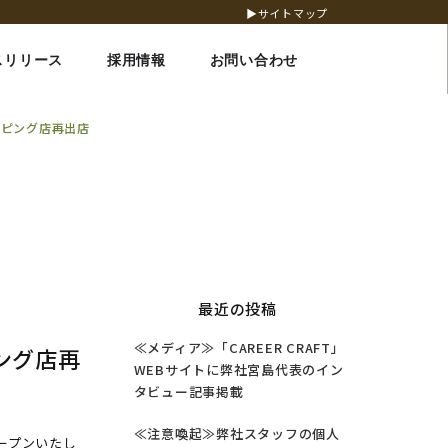
▶サイトマップ
スリリース
採用情報
お問い合わせ
ッピング店再出店
最近の投稿
≪メディア≫「CAREER CRAFT」
ピング店再
WEBサイトに弊社宮島代表のイン
タビュー記事掲載
≪注意喚起≫弊社スタッフの個人
オープンいたし