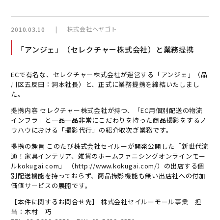
|
株式会社ヘヤゴト
2010.03.10
「アンジェ」（セレクチャー株式会社）と業務提携
ECで有名な、セレクチャー株式会社が運営する「アンジェ」（品
川区五反田：洞本社長）と、正式に業務提携を締結いたしまし
た。
提携内容 セレクチャー株式会社が持つ、「EC用個別配送の物流
インフラ」と一品一品非常にこだわりを持った商品撮影をするノ
ウハウにおける「撮影代行」の紹介取次ぎ業務です。
提携の趣旨 このたび株式会社セイルーが開発公開した「新世代流
通！家具インテリア、雑貨のホームファニシングオンラインモー
ルkokugai.com」 （http://www.kokugai.com/）の出店する個
別配送機能を持っておらず、商品撮影機能も無い出店社への付加
価値サービスの展開です。
【本件に関するお問合せ先】 株式会社セイルーモール事業 担
当：木村 巧