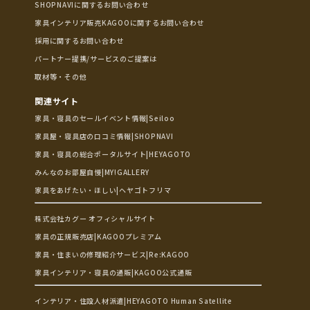
SHOPNAVIに関するお問い合わせ
家具インテリア販売KAGOOに関するお問い合わせ
採用に関するお問い合わせ
パートナー提携/サービスのご提案は
取材等・その他
関連サイト
家具・寝具のセールイベント情報|Seiloo
家具屋・寝具店の口コミ情報|SHOPNAVI
家具・寝具の総合ポータルサイト|HEYAGOTO
みんなのお部屋自慢|MY!GALLERY
家具をあげたい・ほしい|ヘヤゴトフリマ
株式会社カグー オフィシャルサイト
家具の正規販売店|KAGOOプレミアム
家具・住まいの修理紹介サービス|Re:KAGOO
家具インテリア・寝具の通販|KAGOO公式通販
インテリア・住設人材派遣|HEYAGOTO Human Satellite