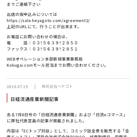
までご連絡下さい
出店の仮申込みについては
https://sale.heyagoto.com/agreement2/
上記のURLにて、行うことが出来ます。
お電話にお問い合わせの場合は、
電 話：０３?５６３９?２８５０
ファックス：０３?５６３９?２８５１
WEBオペレーション本部新規事業事務局
Kokugai.comモール担当までお問い合わせください。
|
株式会社ヘヤゴト
2010.07.19
日経流通産業新聞記事
去る7月8日号の「日経流通産業新聞」および「日流eコマース」
に弊社代表宮島の記事が掲載されました。
内容は「ECトップ対談」として、コミック誌全巻を販売する「全
巻ドットコム」運営会社株式会社TORICO 代表取締役 安藤氏