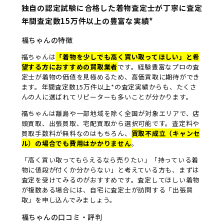
独自の認定試験に合格した着物査定士が丁寧に査定
年間査定数15万件以上の豊富な実績*
福ちゃんの特徴
福ちゃんは
「着物を少しでも高く買い取ってほしい」と希
望する方におすすめの買取業者
です。経験豊富なプロの査
定士が着物の価値を見極めるため、高価買取に期待ができ
ます。年間査定数15万件以上*の査定実績からも、たくさ
んの人に選ばれてリピーターも多いことが分かります。
福ちゃんは離島や一部地域を除く全国が対象エリアで、店
頭買取、出張買取、宅配買取から選択可能です。査定料や
買取手数料が無料なのはもちろん、
買取不成立（キャンセ
ル）の場合でも費用はかかりません
。
「高く買い取ってもらえるなら売りたい」「持っている着
物に値段が付くか分からない」と考えている方も、まずは
査定を受けてみるのがおすすめです。査定してほしい着物
が複数ある場合には、自宅に査定士が訪問する「出張買
取」を申し込んでみましょう。
福ちゃんの口コミ・評判