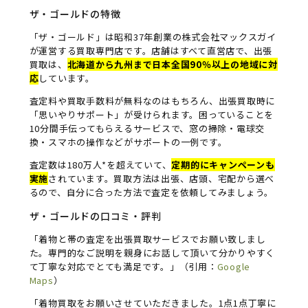
ザ・ゴールドの特徴
「ザ・ゴールド」は昭和37年創業の株式会社マックスガイ
が運営する買取専門店です。店舗はすべて直営店で、出張
買取は、
北海道から九州まで日本全国90％以上の地域に対
応
しています。
査定料や買取手数料が無料なのはもちろん、出張買取時に
「思いやりサポート」が受けられます。困っていることを
10分間手伝ってもらえるサービスで、窓の掃除・電球交
換・スマホの操作などがサポートの一例です。
査定数は180万人*を超えていて、
定期的にキャンペーンも
実施
されています。買取方法は出張、店頭、宅配から選べ
るので、自分に合った方法で査定を依頼してみましょう。
ザ・ゴールドの口コミ・評判
「着物と帯の査定を出張買取サービスでお願い致しまし
た。専門的なご説明を親身にお話して頂いて分かりやすく
て丁寧な対応でとても満足です。」（引用：
Google
Maps
）
「着物買取をお願いさせていただきました。1点1点丁寧に