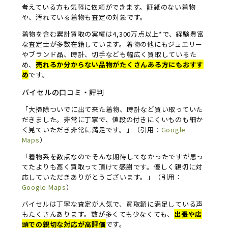
考えている方も気軽に依頼ができます。証紙のない着物
や、汚れている着物も査定の対象です。
着物を含む累計買取の実績は4,300万点以上*で、経験豊富
な査定士が多数在籍しています。着物の他にもジュエリー
やブランド品、時計、切手なども幅広く買取しているた
め、
売れるか分からない品物がたくさんある方にもおすす
め
です。
バイセルの口コミ・評判
「大掃除ついでに出て来た着物、時計など買い取っていた
だきました。非常に丁寧で、値段の付きにくいものも細か
く見ていただき非常に満足です。」（引用：
Google
Maps
）
「着物系を数点なのでそんな期待してなかったですが思っ
てたよりも高く買取って頂けて感謝です。優しく親切に対
応していただきありがとうございます。」（引用：
Google Maps
）
バイセルは丁寧な査定が人気で、買取額に満足している声
もたくさんあります。数が多くても少なくても、
出張や店
頭での親切な対応が高評価
です。