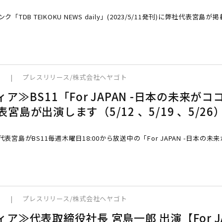
「TDB TEIKOKU NEWS daily」(2023/5/11発刊)に弊社代表宮島
9
|
プレスリリース
/
株式会社ヘヤゴト
ア≫BS11「For JAPAN -日本の未来がコ
宮島が出演します（5/12 、5/19 、5/26
表宮島がBS11毎週木曜日18:00から放送中の「For JAPAN -日本の未
。
9
|
プレスリリース
/
株式会社ヘヤゴト
ィア≫代表取締役社長 宮島一郎 出演【For J