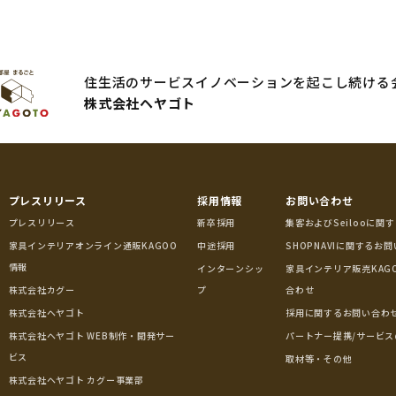
住生活のサービスイノベーションを起こし続ける
株式会社ヘヤゴト
プレスリリース
採用情報
お問い合わせ
プレスリリース
新卒採用
集客およびSeilooに関
家具インテリアオンライン通販KAGOO
中途採用
SHOPNAVIに関するお
情報
インターンシッ
家具インテリア販売KAG
株式会社カグー
プ
合わせ
株式会社ヘヤゴト
採用に関するお問い合わ
株式会社ヘヤゴト WEB制作・開発サー
パートナー提携/サービス
ビス
取材等・その他
株式会社ヘヤゴト カグー事業部