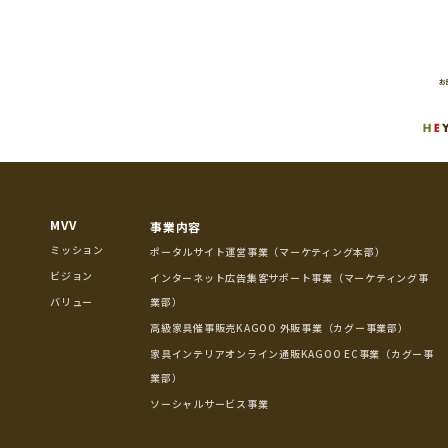
MVV
事業内容
ミッション
ポータルサイト運営事業（マーケティング本部）
ビジョン
インターネット広告集客サポート事業（マーケティング事
バリュー
業部）
高級家具催事販売KAGOO 外販事業（カグー事業部）
家具インテリアオンライン通販KAGOO EC事業（カグー事
業部）
ソーシャルサービス事業