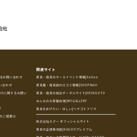
会社
関連サイト
するお問い合わせ
家具・寝具のセールイベント情報|Seiloo
問い合わせ
家具屋・寝具店の口コミ情報|SHOPNAVI
OOに関するお問い
家具・寝具の総合ポータルサイト|HEYAGOTO
みんなのお部屋自慢|MY!GALLERY
せ
家具をあげたい・ほしい|ヘヤゴトフリマ
のご提案は
株式会社カグー オフィシャルサイト
家具の正規販売店|KAGOOプレミアム