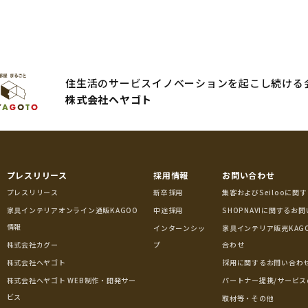
住生活のサービスイノベーションを起こし続ける
株式会社ヘヤゴト
プレスリリース
採用情報
お問い合わせ
プレスリリース
新卒採用
集客およびSeilooに関
家具インテリアオンライン通販KAGOO
中途採用
SHOPNAVIに関するお
情報
インターンシッ
家具インテリア販売KAG
株式会社カグー
プ
合わせ
株式会社ヘヤゴト
採用に関するお問い合わ
株式会社ヘヤゴト WEB制作・開発サー
パートナー提携/サービス
ビス
取材等・その他