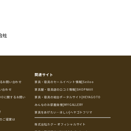
会社
関連サイト
するお問い合わせ
家具・寝具のセールイベント情報|Seiloo
問い合わせ
家具屋・寝具店の口コミ情報|SHOPNAVI
OOに関するお問い
家具・寝具の総合ポータルサイト|HEYAGOTO
みんなのお部屋自慢|MY!GALLERY
せ
家具をあげたい・ほしい|ヘヤゴトフリマ
のご提案は
株式会社カグー オフィシャルサイト