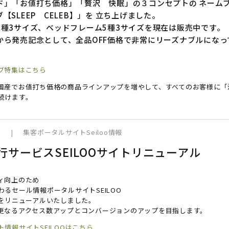
ド」「お値打ち価格」「贅沢 快眠」の３コンセプトの ネーム
【SLEEP CELEB】」を 立ち上げました。
6種3サイズ、ベッドフレーム5種3サイズを現在は販売中です。
から発売記念として、全品OFF価格で非常にリーズナブルになっ
ブ特集はこちら
国産でお値打ち価格の商品ラインアップを増やして、すべてのお客様に「
続けます。
0
|
集客ポータルサイトSeiloo情報
行サービスSEILOOサイトリニューアル
ィ向上のため
わるセール情報ポータルサイトSEILOO
ジをリニューアルいたしました。
更なるアクセス数アップとコンバージョンのアップを目指します。
情報サイトSEILOOはこちら