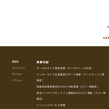
MVV
事業内容
ミッション
ポータルサイト運営事業（マーケティング本部）
ビジョン
インターネット広告集客サポート事業（マーケティング事
バリュー
業部）
高級家具催事販売KAGOO 外販事業（カグー事業部）
家具インテリアオンライン通販KAGOO EC事業（カグー事
業部）
ソーシャルサービス事業