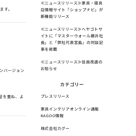
≪ニュースリリース≫家具・寝具
ます。
店情報サイト「ショップナビ」が
新機能リリース
≪ニュースリリース≫ヘヤゴトサ
イトに「マスターウォール藤井社
長」と「弊社代表宮島」の対談記
事を掲載
≪ニュースリリース≫役員改選の
お知らせ
コンバージョン
カテゴリー
プレスリリース
証を重ね、よ
家具インテリアオンライン通販
KAGOO情報
株式会社カグー